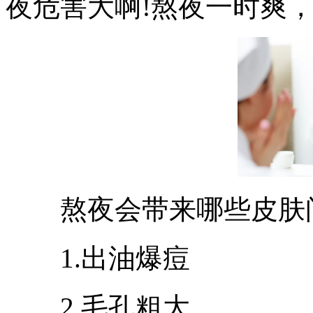
夜危害大啊!熬夜一时爽，
熬夜会带来哪些皮肤问
1.出油爆痘
2.毛孔粗大